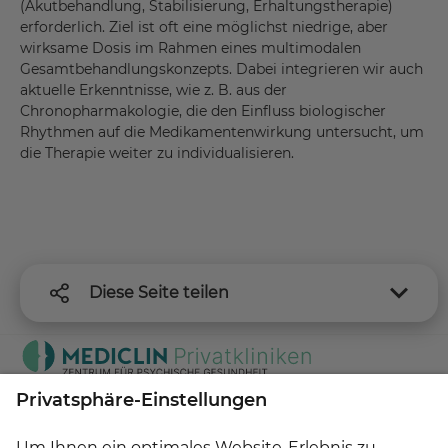
(Akutbehandlung, Stabilisierung, Erhaltungstherapie)
erforderlich. Ziel ist oft eine möglichst niedrige, aber
wirksame Dosis im Rahmen eines multimodalen
Gesamtbehandlungskonzepts. Dabei integrieren wir auch
aktuelle Erkenntnisse, wie z. B. aus der
Chronopharmakologie, die den Einfluss biologischer
Rhythmen auf die Medikamentenwirkung untersucht, um
die Therapie weiter zu individualisieren.
Diese Seite teilen
Anfahrt