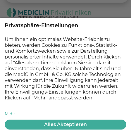
Anfahrt
Alte Wolterdingerstr. 80
78166 Donaueschingen
Kontakt
Deutschland
Tel.:
0771 851700
Auf Karte zeigen
MEDICLIN Unternehmenswebsite
© 2026 MEDICLIN Zentrum für Psychische Gesundheit
Datenschutz
Impressum
Erklärung zur Barrierefreiheit