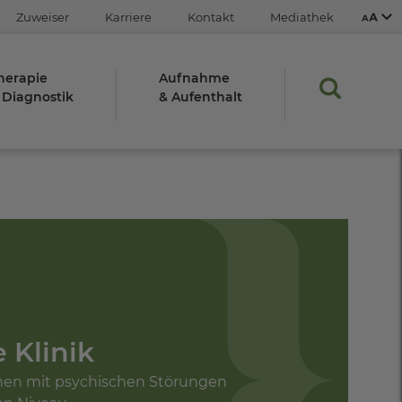
Zuweiser
Karriere
Kontakt
Mediathek
herapie
Aufnahme
 Diagnostik
& Aufenthalt
Aus
An
STRG
Plus- (+)
Minus-Taste (-)
STRG
0
 Klinik
en mit psychischen Störungen