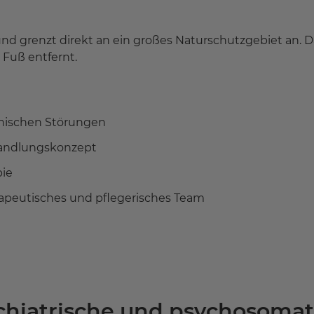
und grenzt direkt an ein großes Naturschutzgebiet an.
 Fuß entfernt.
chischen Störungen
handlungskonzept
pie
erapeutisches und pflegerisches Team
ychiatrische und psychosoma